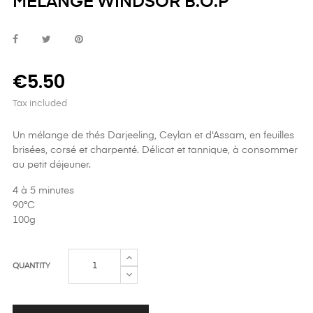
MELANGE WINDSOR B.O.P
€5.50
Tax included
Un mélange de thés Darjeeling, Ceylan et d'Assam, en feuilles
brisées, corsé et charpenté. Délicat et tannique, à consommer
au petit déjeuner.
4 à 5 minutes
90°C
100g
QUANTITY