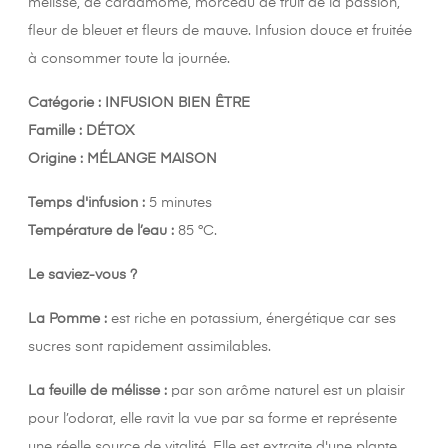
mélisse, de cardamome, morceau de fruit de la passion,
fleur de bleuet et fleurs de mauve. Infusion douce et fruitée
à consommer toute la journée.
Catégorie : INFUSION BIEN ÊTRE
Famille : DÉTOX
Origine :
MÉLANGE MAISON
Temps d'infusion :
5 minutes
Température de l’eau :
85 °C.
Le saviez-vous ?
La Pomme :
est riche en potassium, énergétique car ses
sucres sont rapidement assimilables.
La feuille de mélisse :
par son arôme naturel est un plaisir
pour l’odorat, elle ravit la vue par sa forme et représente
une réelle source de vitalité. Elle est extraite d'une plante