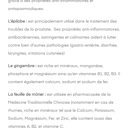
grâce à ses propriétés anti-inflammatoires et
antispasmodiques.
L‘épilobe :
est principalement utilisé dans le traitement des
troubles de la prostate. Ses propriétés anti-inflammatoires,
antibactériennes, astringentes et calmantes aident à lutter
contre bien d'autres pathologies (gastro-entérite, diarrhée,
laryngites, irritations cutanées)
Le gingembre :
est riche en minéraux, manganèse,
phosphore et magnésium ainsi qu’en vitamines B1, B2, B3. Il
contient également calcium, sodium et sodium de fer.
La feuille de mûrier :
est utilisée en pharmacopée de la
Médecine Traditionnelle Chinoise (notamment en cas de
rhumes, riche en minéraux tel que le Calcium, Potassium,
Sodium, Magnésium, Fer, et Zinc, elle contient aussi des
vitamines A, B2, et vitamine C.