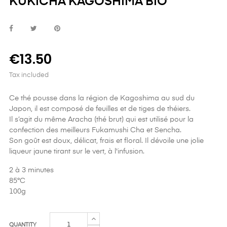
KUKICHA KAGOSHIMA BIO
€13.50
Tax included
Ce thé pousse dans la région de Kagoshima au sud du
Japon, il est composé de feuilles et de tiges de théiers.
Il s’agit du même Aracha (thé brut) qui est utilisé pour la
confection des meilleurs Fukamushi Cha et Sencha.
Son goût est doux, délicat, frais et floral. Il dévoile une jolie
liqueur jaune tirant sur le vert, à l'infusion.
2 à 3 minutes
85°C
100g
QUANTITY