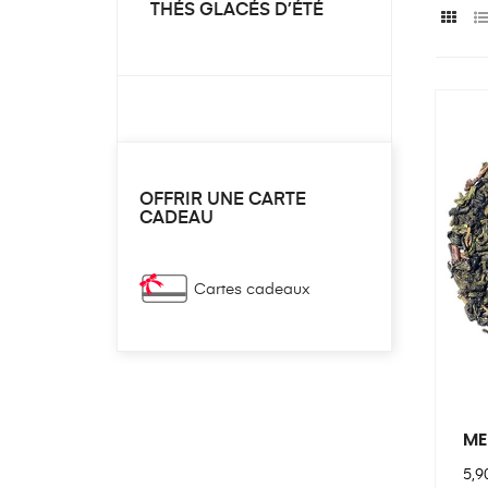
THÉS GLACÉS D’ÉTÉ
OFFRIR UNE CARTE
CADEAU
Cartes cadeaux
ME
Pri
5,9