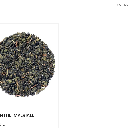
Trier p
NTHE IMPÉRIALE
x
0 €