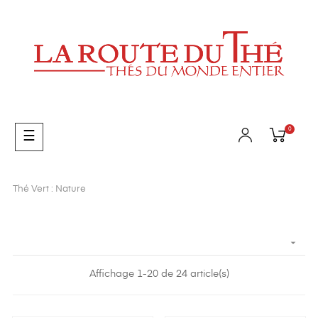
0
Basculer
☰
la
navigation
Thé Vert : Nature

Affichage 1-20 de 24 article(s)