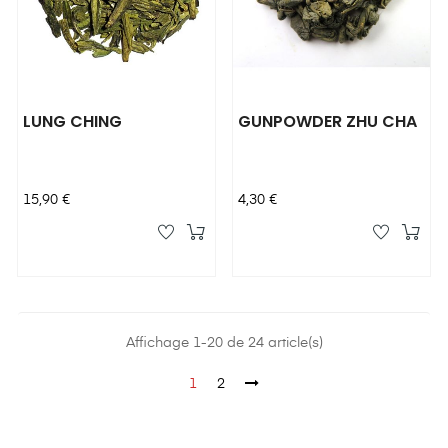
LUNG CHING
GUNPOWDER ZHU CHA
Prix
Prix
15,90 €
4,30 €
Affichage 1-20 de 24 article(s)
1
2