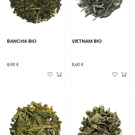
BANCHA BIO
VIETNAM BIO
Prix
Prix
8,90 €
8,60 €