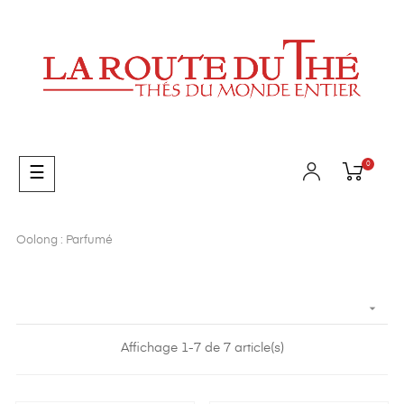
0
Basculer
☰
la
navigation
Oolong : Parfumé

Affichage 1-7 de 7 article(s)