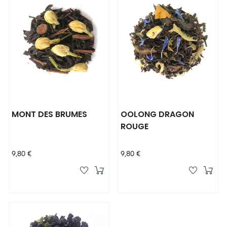
MONT DES BRUMES
OOLONG DRAGON
ROUGE
Prix
Prix
9,80 €
9,80 €