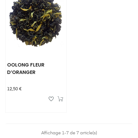
OOLONG FLEUR
D’ORANGER
Prix
12,50 €
Affichage 1-7 de 7 article(s)