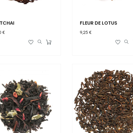
TCHAI
FLEUR DE LOTUS
x
Prix
0 €
9,25 €