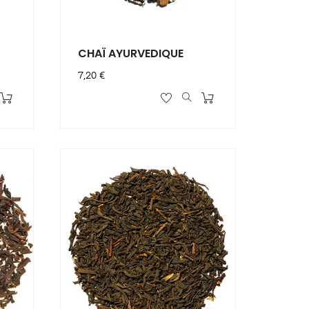
CHAÏ AYURVEDIQUE
Prix
7,20 €