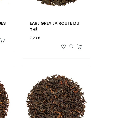
UES
EARL GREY LA ROUTE DU
THÉ
Prix
7,20 €