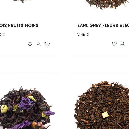
OIS FRUITS NOIRS
EARL GREY FLEURS BLE
x
Prix
0 €
7,45 €