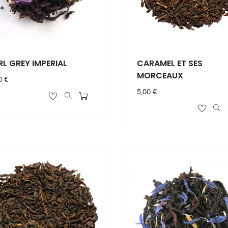
RL GREY IMPERIAL
CARAMEL ET SES
MORCEAUX
x
0 €
Prix
5,00 €