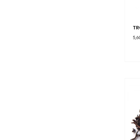
TR
Pri
5,6