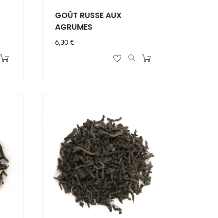
GOÛT RUSSE AUX
AGRUMES
Prix
6,30 €