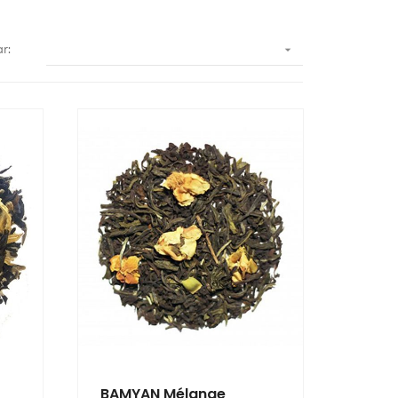

ar:
BAMYAN Mélange