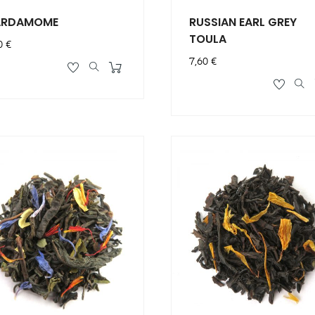
ARDAMOME
RUSSIAN EARL GREY
TOULA
x
0 €
Prix
7,60 €