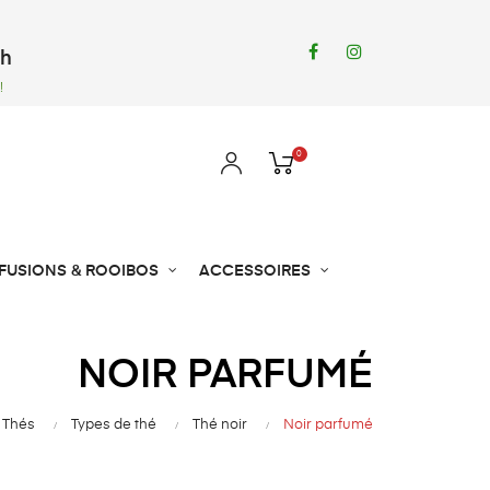
Facebook
Instagram
8h
!
0
NFUSIONS & ROOIBOS
ACCESSOIRES
NOIR PARFUMÉ
Thés
Types de thé
Thé noir
Noir parfumé