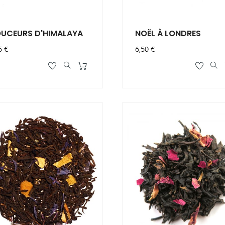
UCEURS D'HIMALAYA
NOËL À LONDRES
x
Prix
5 €
6,50 €