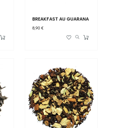
BREAKFAST AU GUARANA
Prix
8,90 €