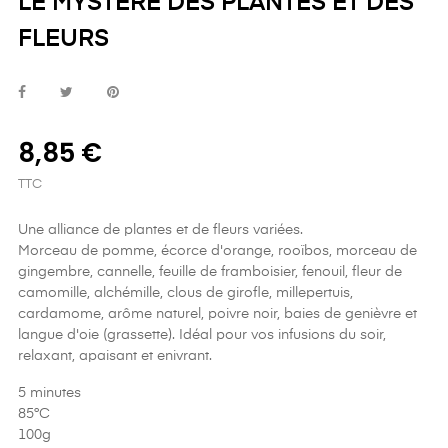
LE MYSTERE DES PLANTES ET DES
FLEURS
8,85 €
TTC
Une alliance de plantes et de fleurs variées.
Morceau de pomme, écorce d'orange, rooïbos, morceau de
gingembre, cannelle, feuille de framboisier, fenouil, fleur de
camomille, alchémille, clous de girofle, millepertuis,
cardamome, arôme naturel, poivre noir, baies de genièvre et
langue d'oie (grassette). Idéal pour vos infusions du soir,
relaxant, apaisant et enivrant.
5 minutes
85°C
100g