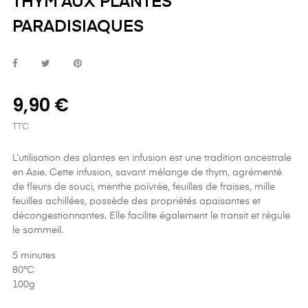
THYM AUX PLANTES
PARADISIAQUES
9,90 €
TTC
L’utilisation des plantes en infusion est une tradition ancestrale
en Asie. Cette infusion, savant mélange de thym, agrémenté
de fleurs de souci, menthe poivrée, feuilles de fraises, mille
feuilles achillées, possède des propriétés apaisantes et
décongestionnantes. Elle facilite également le transit et régule
le sommeil.
5 minutes
80°C
100g