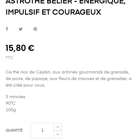
ASTROTHÉ BÉLIER - ENERGIQUE,
IMPULSIF ET COURAGEUX
15,80 €
TTC
Ce thé noir de Ceylan, aux arômes gourmands de grenade,
de poire, de papaye, aux fleurs de mauves et de grenadier, a
été créé pour vous.
5 minutes
90°C
100g
QUANTITÉ