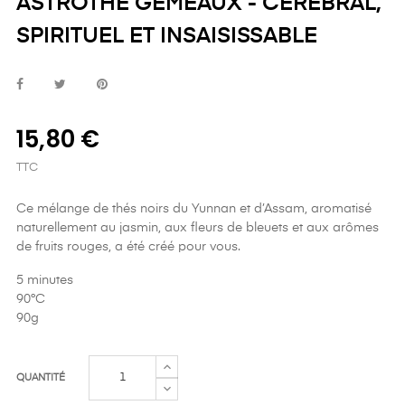
ASTROTHÉ GÉMEAUX - CÉRÉBRAL,
SPIRITUEL ET INSAISISSABLE
15,80 €
TTC
Ce mélange de thés noirs du Yunnan et d’Assam, aromatisé
naturellement au jasmin, aux fleurs de bleuets et aux arômes
de fruits rouges, a été créé pour vous.
5 minutes
90°C
90g
QUANTITÉ