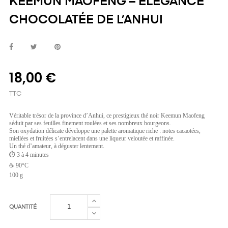
KEEMUN MAOFENG – ÉLÉGANCE
CHOCOLATÉE DE L’ANHUI
18,00 €
TTC
Véritable trésor de la province d’Anhui, ce prestigieux thé noir Keemun Maofeng
séduit par ses feuilles finement roulées et ses nombreux bourgeons.
Son oxydation délicate développe une palette aromatique riche : notes cacaotées,
miellées et fruitées s’entrelacent dans une liqueur veloutée et raffinée.
Un thé d’amateur, à déguster lentement.
⏱️ 3 à 4 minutes
☕ 90°C
100 g
QUANTITÉ