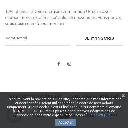
15% offerts sur votre première commande ! Puis recevez
chaque mois nos offres spéciales et nouveautés. Vous pouvez
vous désinscrire à tout moment.
JE M'INSCRIS
Facebook
Instagram
Copyright © LA ROUTE DU THÉ 2021. Tous les droits sont
En poursuivant la navigation sur ce site, j'accepte que mes informations
réservés.
et coordonnées soient utilisées dans le cadre de mes achats
uniquement. Aucun cookie n'est utilisé dans un but commercial externe
Réalisé par Lauriane Haydari
à LA ROUTE DU THÉ. Vous pouvez consulter vos informations de
connexion dans votre espace "Mon Compte".
En savoir plus.
Accepter