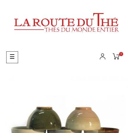
0
Basculer
☰
la
navigation