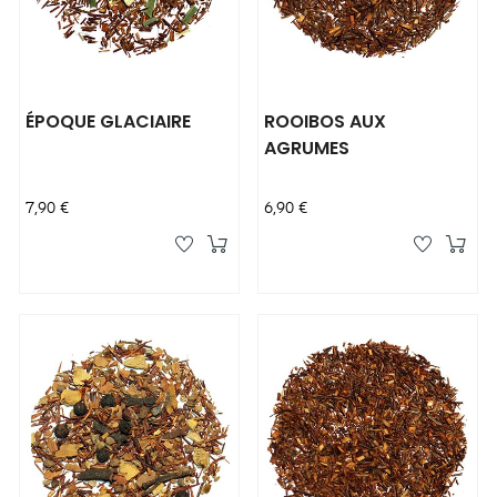
ÉPOQUE GLACIAIRE
ROOIBOS AUX
AGRUMES
Prix
Prix
7,90 €
6,90 €