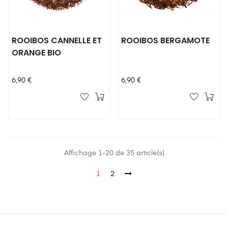
ROOIBOS CANNELLE ET
ROOIBOS BERGAMOTE
ORANGE BIO
Prix
Prix
6,90 €
6,90 €
Affichage 1-20 de 35 article(s)
1
2