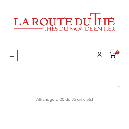
0
Basculer
☰
la
navigation

Affichage 1-20 de 35 article(s)