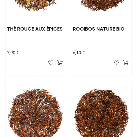
THÉ ROUGE AUX ÉPICES
ROOIBOS NATURE BIO
Prix
Prix
7,90 €
6,10 €