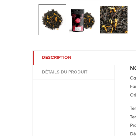
DESCRIPTION
N
DÉTAILS DU PRODUIT
Ca
Fa
Or
Te
Te
Pr
Dé