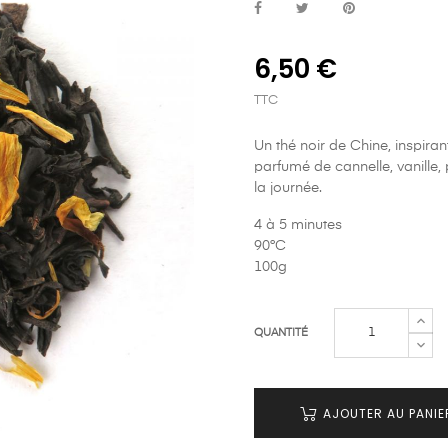
6,50 €
TTC
Un thé noir de Chine, inspira
parfumé de cannelle, vanill
la journée.
4 à 5 minutes
90°C
100g
QUANTITÉ
AJOUTER AU PANIE