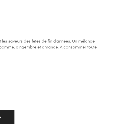
nt les saveurs des fêtes de fin d’années. Un mélange
e, pomme, gingembre et amande. À consommer toute
R