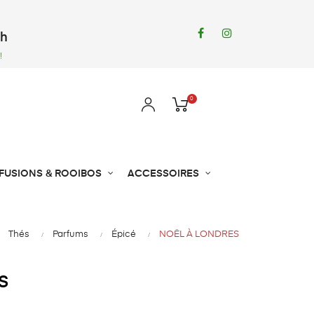
Facebook
Instagram
8h
!
0
NFUSIONS & ROOIBOS
ACCESSOIRES
Thés
Parfums
Épicé
NOËL À LONDRES
S