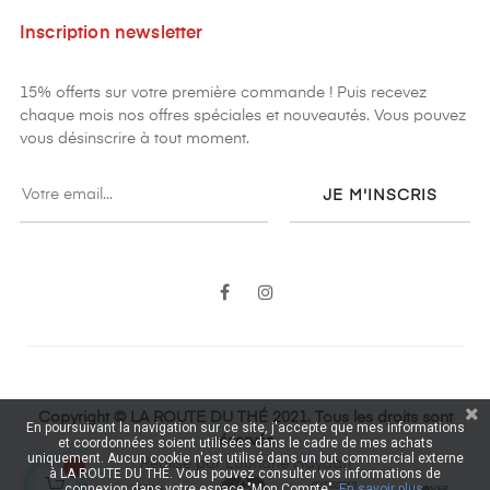
Inscription newsletter
15% offerts sur votre première commande ! Puis recevez
chaque mois nos offres spéciales et nouveautés. Vous pouvez
vous désinscrire à tout moment.
JE M'INSCRIS
Facebook
Instagram
Copyright © LA ROUTE DU THÉ 2021. Tous les droits sont
En poursuivant la navigation sur ce site, j'accepte que mes informations
réservés.
et coordonnées soient utilisées dans le cadre de mes achats
uniquement. Aucun cookie n'est utilisé dans un but commercial externe
Réalisé par Lauriane Haydari
à LA ROUTE DU THÉ. Vous pouvez consulter vos informations de
connexion dans votre espace "Mon Compte".
En savoir plus.