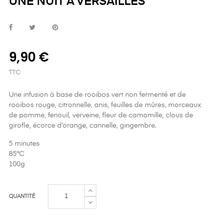
UNE NUIT À VERSAILLES
9,90 €
TTC
Une infusion à base de rooibos vert non fermenté et de
rooibos rouge, citronnelle, anis, feuilles de mûres, morceaux
de pomme, fenouil, verveine, fleur de camomille, clous de
girofle, écorce d’orange, cannelle, gingembre.
5 minutes
85°C
100g
QUANTITÉ