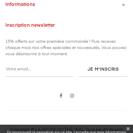
Informations

Inscription newsletter
15% offerts sur votre première commande ! Puis recevez
chaque mois nos offres spéciales et nouveautés. Vous pouvez
vous désinscrire à tout moment.
JE M'INSCRIS
Facebook
Instagram
Copyright © LA ROUTE DU THÉ 2021. Tous les droits sont
En poursuivant la navigation sur ce site, j'accepte que mes informations