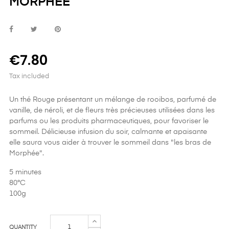
MORPHÉE
€7.80
Tax included
Un thé Rouge présentant un mélange de rooibos, parfumé de
vanille, de néroli, et de fleurs très précieuses utilisées dans les
parfums ou les produits pharmaceutiques, pour favoriser le
sommeil. Délicieuse infusion du soir, calmante et apaisante
elle saura vous aider à trouver le sommeil dans "les bras de
Morphée".
5 minutes
80°C
100g
QUANTITY