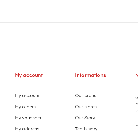
My account
Informations
N
My account
Our brand
G
m
My orders
Our stores
u
My vouchers
Our Story
My address
Tea history