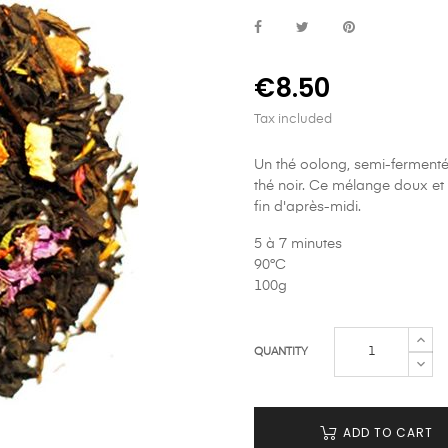
€8.50
Tax included
Un thé oolong, semi-fermenté
thé noir. Ce mélange doux et 
fin d'après-midi.
5 à 7 minutes
90°C
100g
QUANTITY
ADD TO CART