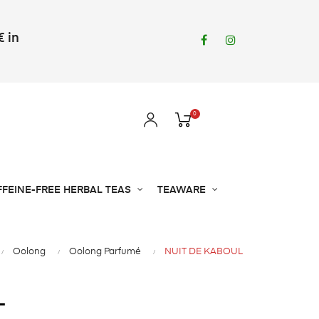
€ in
Facebook
Instagram
0
FFEINE-FREE HERBAL TEAS
TEAWARE
Oolong
Oolong Parfumé
NUIT DE KABOUL
L