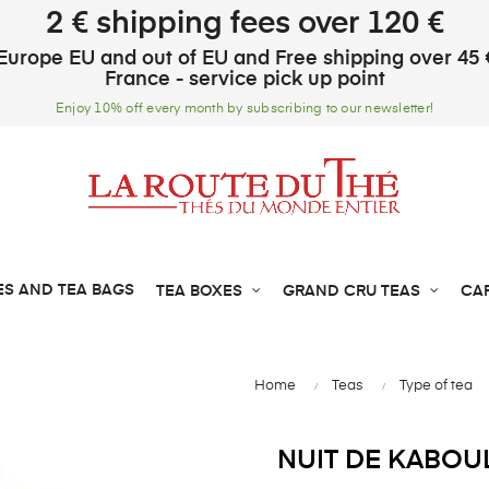
2 € shipping fees over 120 €
Europe EU and out of EU and Free shipping over 45 
France - service pick up point
Enjoy 10% off every month by subscribing to our newsletter!
ES AND TEA BAGS
TEA BOXES
GRAND CRU TEAS
CA
Home
Teas
Type of tea
NUIT DE KABOU