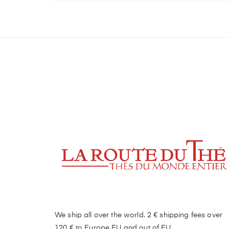
We ship all over the world. 2 € shipping fees over
120 € to Europe EU and out of EU.