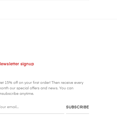
ewsletter signup
et 15% off on your first order! Then receive every
onth our special offers and news. You can
nsubscribe anytime.
SUBSCRIBE