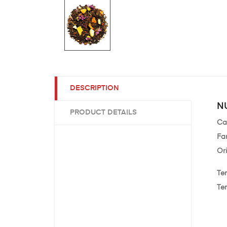
DESCRIPTION
N
PRODUCT DETAILS
Ca
Fa
Or
Te
Te