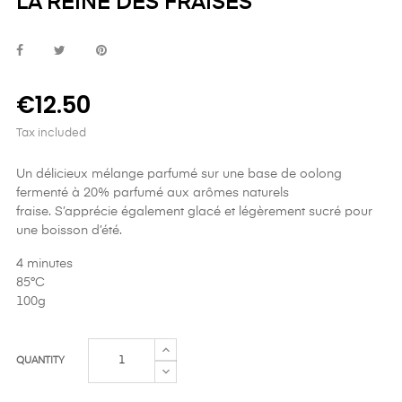
LA REINE DES FRAISES
€12.50
Tax included
Un délicieux mélange parfumé sur une base de oolong
fermenté à 20% parfumé aux arômes naturels
fraise. S’apprécie également glacé et légèrement sucré pour
une boisson d’été.
4 minutes
85°C
100g
QUANTITY