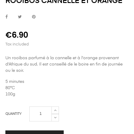
ROOIBOS CANNELLE ET ORANGE
€6.90
Tax included
Un rooïbos parfumé à la cannelle et à l'orange provenant
d'Afrique du sud. Il est conseillé de le boire en fin de journée
ou le soir.
5 minutes
80°C
100g
QUANTITY