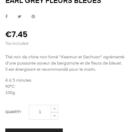
EARL GREY FLEURS BLEUES
€7.45
Tax included
Thé noir de chine non fumé "Keemun et Sechuan" agrémenté
d'une puissante saveur de bergamote et de fleurs de bleuet.
Il est énergisant et recommandé pour le matin.
4 à 5 minutes
90°C
100g
QUANTITY