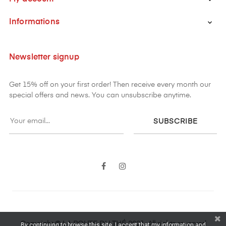

Informations

Newsletter signup
Get 15% off on your first order! Then receive every month our
special offers and news. You can unsubscribe anytime.
SUBSCRIBE
Facebook
Instagram
Copyright © LA ROUTE DU THÉ 2021. All rights reserved
By continuing to browse this site, I accept that my information and