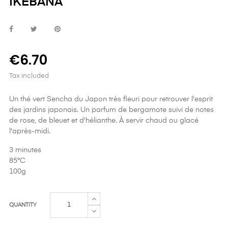
IKEBANA
€6.70
Tax included
Un thé vert Sencha du Japon très fleuri pour retrouver l'esprit
des jardins japonais. Un parfum de bergamote suivi de notes
de rose, de bleuet et d'hélianthe. À servir chaud ou glacé
l'après-midi.
3 minutes
85°C
100g
QUANTITY