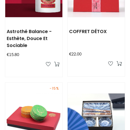
Astrothé Balance -
COFFRET DÉTOX
Esthète, Douce Et
Sociable
Price
€22.00
Price
€15.80
-15%