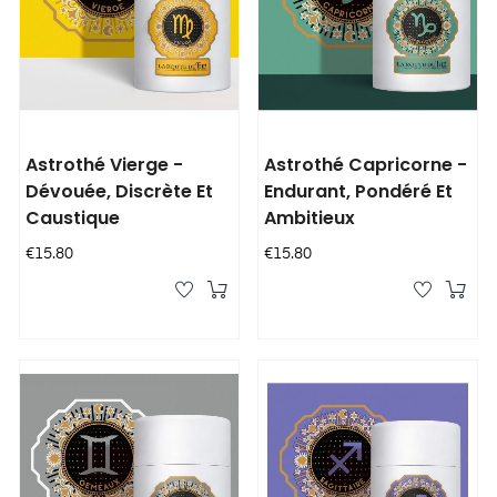
Astrothé Vierge -
Astrothé Capricorne -
Dévouée, Discrète Et
Endurant, Pondéré Et
Caustique
Ambitieux
Price
Price
€15.80
€15.80