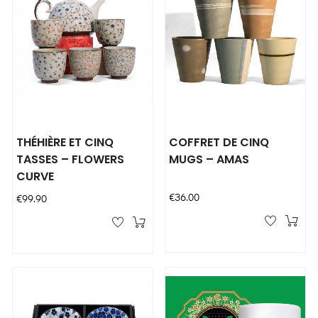
THÉHIÈRE ET CINQ
COFFRET DE CINQ
TASSES – FLOWERS
MUGS – AMAS
CURVE
Price
€36.00
Price
€99.90