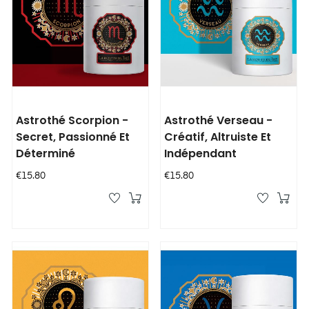
Astrothé Scorpion -
Astrothé Verseau -
Secret, Passionné Et
Créatif, Altruiste Et
Déterminé
Indépendant
Price
Price
€15.80
€15.80