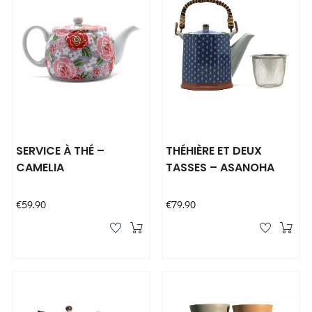
SERVICE À THÉ –
THÉHIÈRE ET DEUX
CAMELIA
TASSES – ASANOHA
Price
Price
€59.90
€79.90