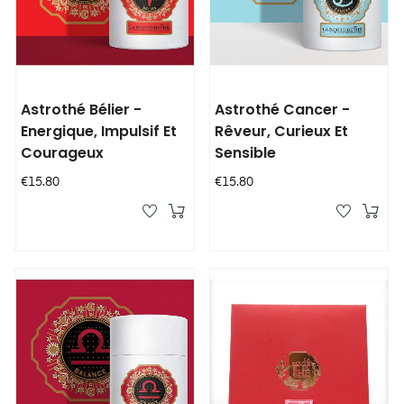
Astrothé Bélier -
Astrothé Cancer -
Energique, Impulsif Et
Rêveur, Curieux Et
Courageux
Sensible
Price
Price
€15.80
€15.80