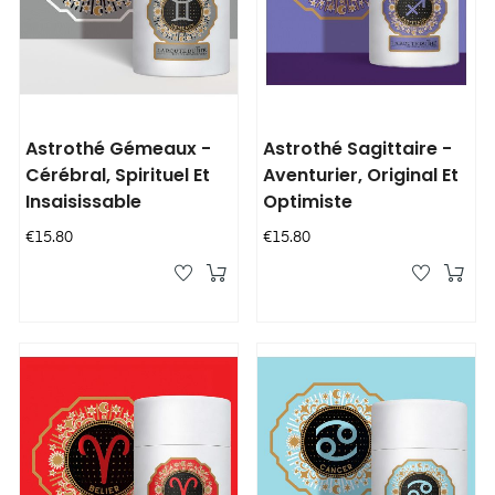
Astrothé Gémeaux -
Astrothé Sagittaire -
Cérébral, Spirituel Et
Aventurier, Original Et
Insaisissable
Optimiste
Price
Price
€15.80
€15.80