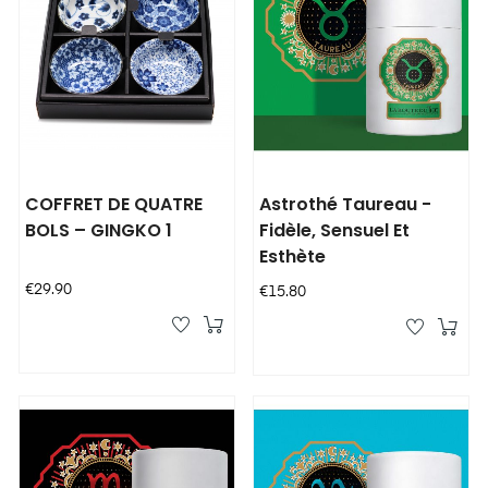
COFFRET DE QUATRE
Astrothé Taureau -
BOLS – GINGKO 1
Fidèle, Sensuel Et
Esthète
Price
€29.90
Price
€15.80