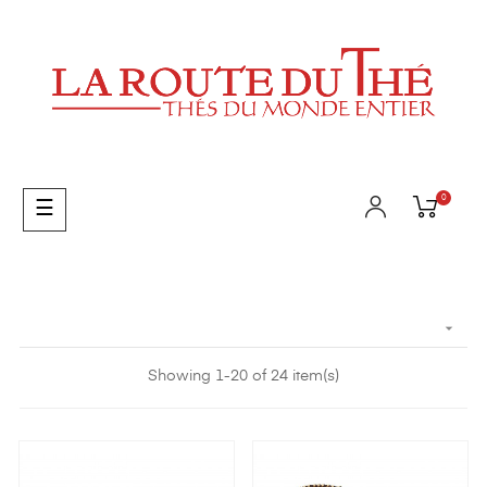
0
Toggle
☰
navigation

Showing 1-20 of 24 item(s)