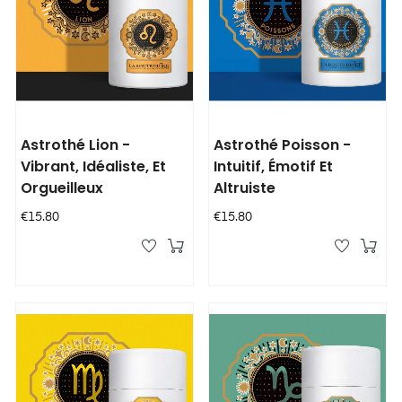
Astrothé Lion -
Astrothé Poisson -
Vibrant, Idéaliste, Et
Intuitif, Émotif Et
Orgueilleux
Altruiste
Price
Price
€15.80
€15.80