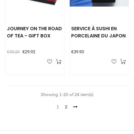
JOURNEY ON THE ROAD
SERVICE À SUSHI EN
OF TEA - GIFT BOX
PORCELAINE DU JAPON
Regular
Price
Price
€35.20
€29.92
€39.90
price
Showing 1-20 of 24 item(s)
1
2