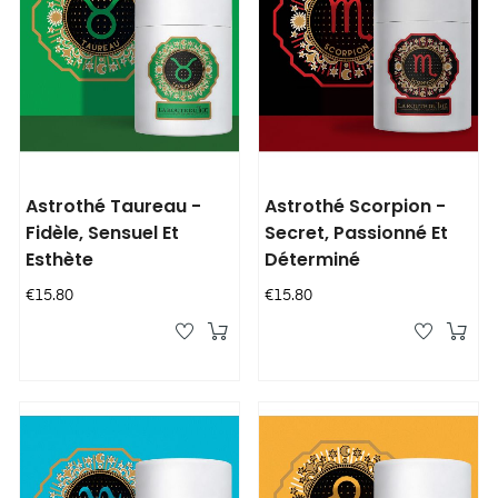
Astrothé Taureau -
Astrothé Scorpion -
Fidèle, Sensuel Et
Secret, Passionné Et
Esthète
Déterminé
Price
Price
€15.80
€15.80