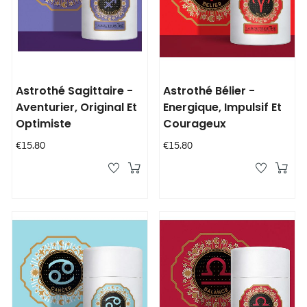
Astrothé Sagittaire -
Astrothé Bélier -
Aventurier, Original Et
Energique, Impulsif Et
Optimiste
Courageux
Price
Price
€15.80
€15.80