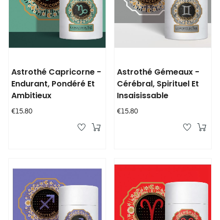
Astrothé Capricorne -
Astrothé Gémeaux -
Endurant, Pondéré Et
Cérébral, Spirituel Et
Ambitieux
Insaisissable
Price
Price
€15.80
€15.80