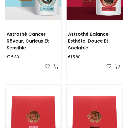
Astrothé Cancer -
Astrothé Balance -
Rêveur, Curieux Et
Esthète, Douce Et
Sensible
Sociable
Price
Price
€15.80
€15.80