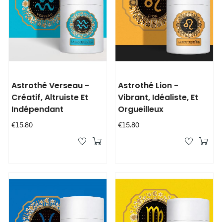
Astrothé Verseau -
Astrothé Lion -
Créatif, Altruiste Et
Vibrant, Idéaliste, Et
Indépendant
Orgueilleux
Price
Price
€15.80
€15.80