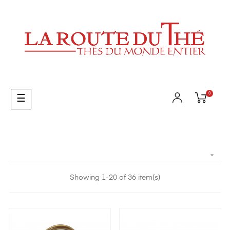
0
Toggle
☰
navigation

Showing 1-20 of 36 item(s)