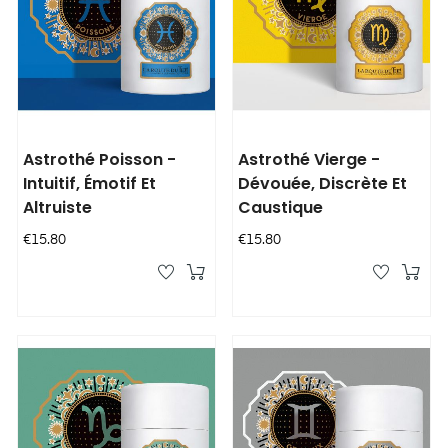
Astrothé Poisson -
Astrothé Vierge -
Intuitif, Émotif Et
Dévouée, Discrète Et
Altruiste
Caustique
Price
Price
€15.80
€15.80