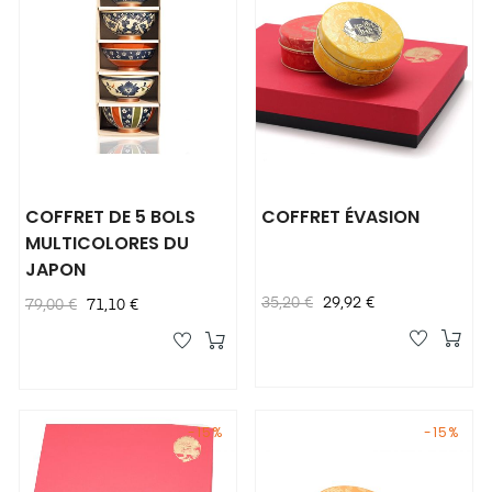
COFFRET DE 5 BOLS
COFFRET ÉVASION
MULTICOLORES DU
JAPON
Prix
Prix
35,20 €
29,92 €
Prix
Prix
79,00 €
71,10 €
habituel
habituel
-15%
-15%