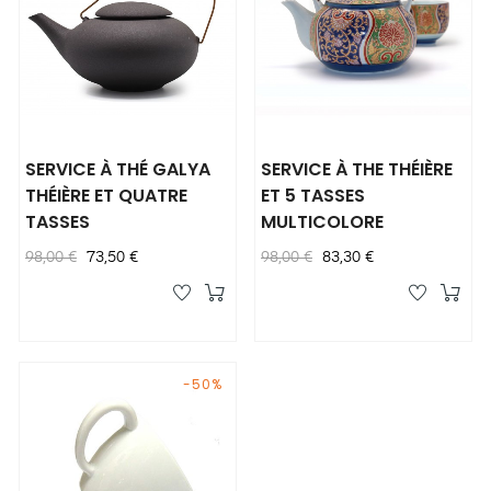
SERVICE À THÉ GALYA
SERVICE À THE THÉIÈRE
THÉIÈRE ET QUATRE
ET 5 TASSES
TASSES
MULTICOLORE
Prix
Prix
Prix
Prix
98,00 €
73,50 €
98,00 €
83,30 €
habituel
habituel
-50%