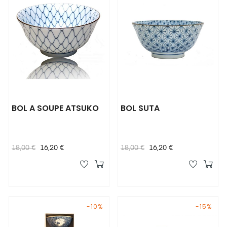
BOL A SOUPE ATSUKO
BOL SUTA
Prix
Prix
Prix
Prix
18,00 €
16,20 €
18,00 €
16,20 €
habituel
habituel
-10%
-15%