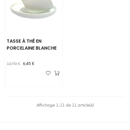
TASSE À THÉ EN
PORCELAINE BLANCHE
Prix
Prix
12,90 €
6,45 €
habituel
Affichage 1-11 de 11 article(s)