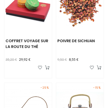
COFFRET VOYAGE SUR
POIVRE DE SICHUAN
LA ROUTE DU THÉ
Prix
Prix
Prix
Prix
35,20 €
29,92 €
9,50 €
8,55 €
habituel
habituel
-25%
-15%