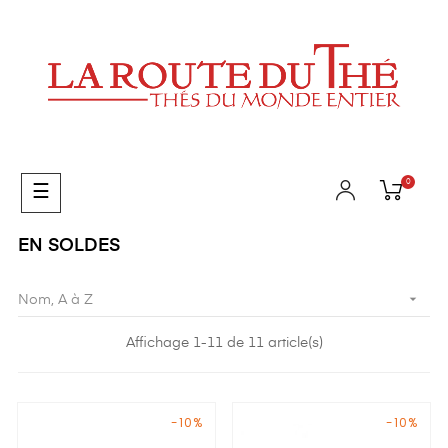
0
Basculer
☰
la
navigation
EN SOLDES

Nom, A à Z
Affichage 1-11 de 11 article(s)
-10%
-10%