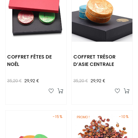
COFFRET FÊTES DE
COFFRET TRÉSOR
NOÊL
D’ASIE CENTRALE
Prix
Prix
Prix
Prix
35,20 €
29,92 €
35,20 €
29,92 €
habituel
habituel
-15%
-10%
PROMO !